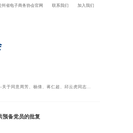
贵州省电子商务协会官网
联系我们
加入我们
会
态
-
关于同意周芳、杨倩、蒋仁超、邱云虎同志为中共预备党员的批复
共预备党员的批复