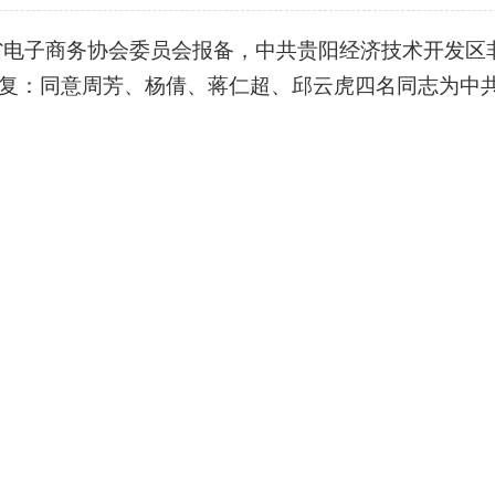
省
电
子
商
务
协
会
委
员
会
报
备
，
中
共
贵
阳
经
济
技
术
开
发
区
复
：
同
意
周
芳
、
杨
倩
、
蒋
仁
超
、
邱
云
虎
四
名
同
志
为
中