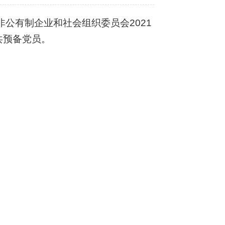
非
公
有
制
企
业
和
社
会
组
织
委
员
会
2
0
2
1
共
预
备
党
员
。