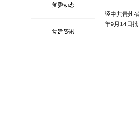
党委动态
经
中
共
贵
州
年
9
月
1
4
日
批
党建资讯